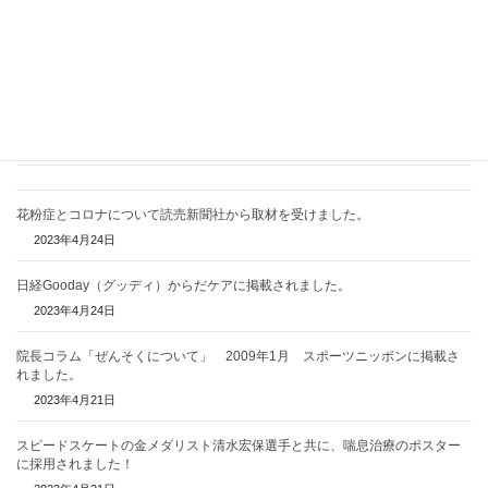
2013年9月9日掲載
「
気づかないうちに触れている？ 家庭にある意外なアレルギー源
とは？
」
関連記事
花粉症とコロナについて読売新聞社から取材を受けました。
2023年4月24日
日経Gooday（グッディ）からだケアに掲載されました。
2023年4月24日
院長コラム「ぜんそくについて」 2009年1月 スポーツニッポンに掲載さ
れました。
2023年4月21日
スピードスケートの金メダリスト清水宏保選手と共に、喘息治療のポスター
に採用されました！