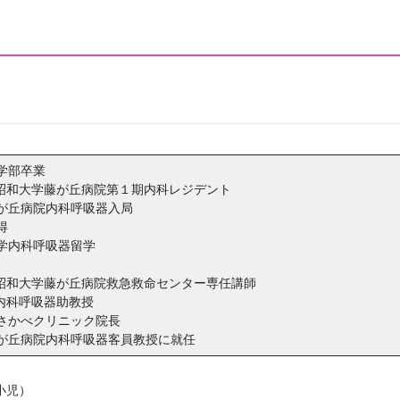
学部卒業
丘病院第１期内科レジデント
藤が丘病院内科呼吸器入局
得
大学内科呼吸器留学
病院救急救命センター専任講師
器助教授
おさかべクリニック院長
藤が丘病院内科呼吸器客員教授に就任
小児）