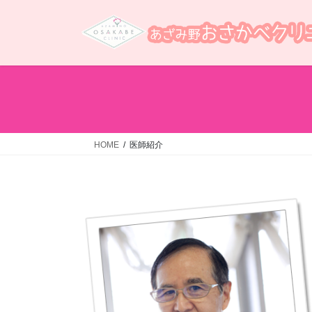
コ
ナ
ン
ビ
テ
ゲ
ン
ー
ツ
シ
へ
ョ
ス
ン
キ
に
ッ
移
HOME
医師紹介
プ
動