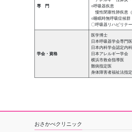
専 門
○呼吸器疾患
慢性閉塞性肺疾患（
○睡眠時無呼吸症候
〇呼吸器リハビリテ
医学博士
日本呼吸器学会専門
日本内科学会認定内
学会・資格
日本アレルギー学会
横浜市救命指導医
難病指定医
身体障害者福祉法指
おさかべクリニック