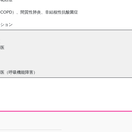
COPD）、間質性肺炎、非結核性抗酸菌症
群
ーション
医
科医
定医（呼吸機能障害）