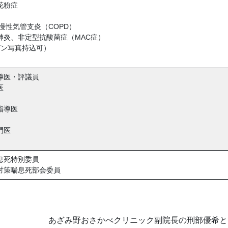
花粉症
慢性気管支炎（COPD）
炎、非定型抗酸菌症（MAC症）
ゲン写真持込可）
導医・評議員
医
指導医
門医
）
息死特別委員
対策喘息死部会委員
あざみ野おさかべクリニック副院長の刑部優希と