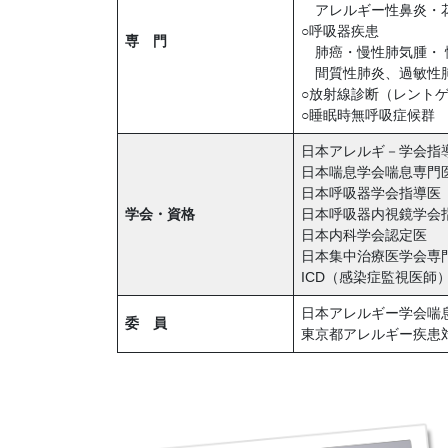
アレルギー性鼻炎・
○呼吸器疾患
専 門
肺癌・慢性肺気腫・ 
間質性肺炎、過敏性肺
○放射線診断（レント
○睡眠時無呼吸症候群
日本アレルギ－学会指
日本喘息学会喘息専門
日本呼吸器学会指導医
学会・資格
日本呼吸器内視鏡学会
日本内科学会認定医
日本集中治療医学会専
ICD（感染症監視医師
日本アレルギー学会喘
委 員
東京都アレルギー疾患