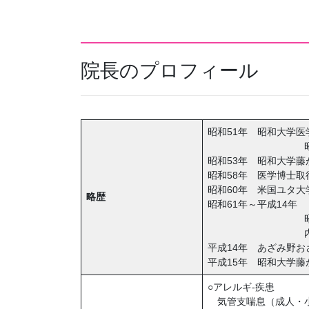
院長のプロフィール
昭和51年 昭和大学医
昭和大学藤が
昭和53年 昭和大学
昭和58年 医学博士取
昭和60年 米国ユタ
略歴
昭和61年～平成14年
昭和大学藤が丘
内科呼吸
平成14年 あざみ野
平成15年 昭和大学
○アレルギ-疾患
気管支喘息（成人・